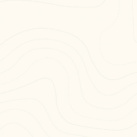
anni
altezza minima
ragazzi
adulti
BRIEFING DI FOR