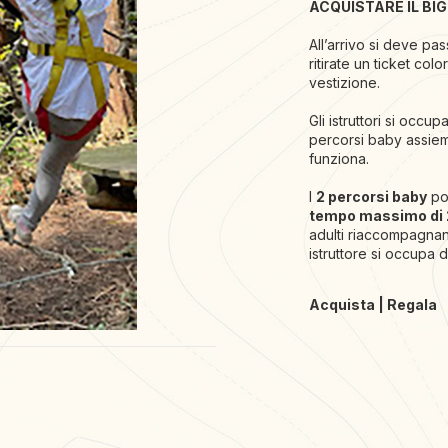
ACQUISTARE IL BI
All’arrivo si deve pa
ritirate un ticket col
vestizione.
Gli istruttori si occ
percorsi baby assiem
funziona.
I
2 percorsi baby
pos
tempo massimo di 
adulti riaccompagnan
istruttore si occupa d
Acquista
|
Regala