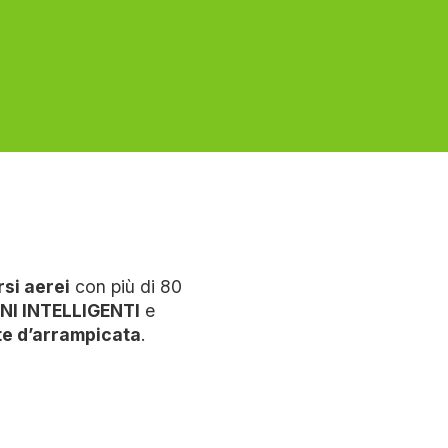
rsi aerei
con più di 80
I INTELLIGENTI
e
te d’arrampicata
.