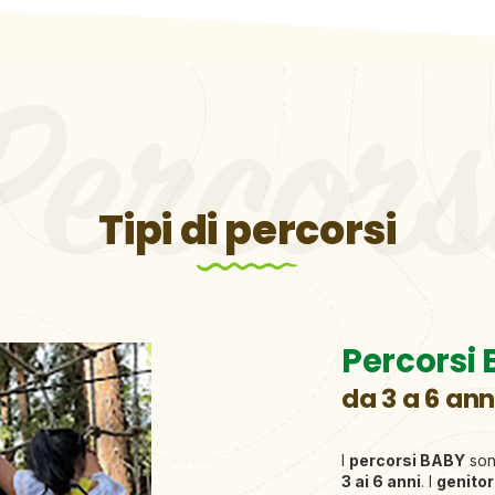
Tipi di percorsi
Percorsi
da 3 a 6 ann
I
percorsi BABY
sono
3 ai 6 anni
. I
genito