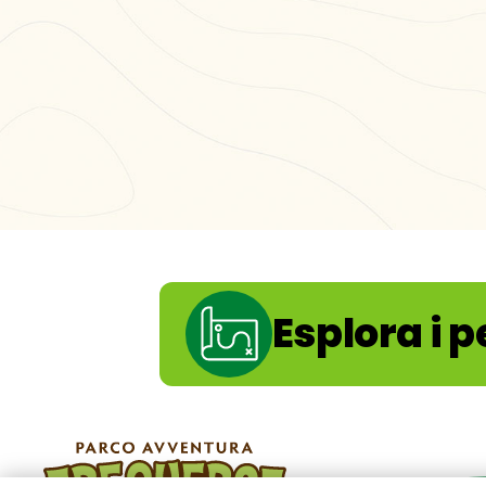
4 
massimo
Acquista
|
Regala
Esplora i p