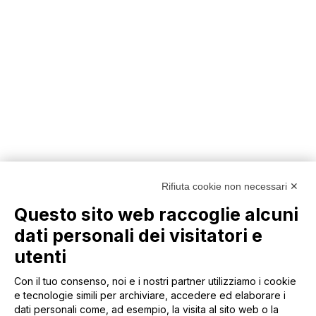
DOVE POSSO LASCIARE GLI EFFETTI
PERSONALI (BORSE, VALORI) DURANTE
L’ATTIVITÀ?
È PRESENTE UN’AREA ATTREZZATA PER FARE
IL PIC-NIC?
AVETE UN BAR ALL’INTERNO DEL PARCO?
SONO PRESENTI DEI BAGNI?
Rifiuta cookie non necessari ✕
Questo sito web raccoglie alcuni
I CANI POSSONO ENTRARE?
dati personali dei visitatori e
utenti
Con il tuo consenso, noi e i nostri partner utilizziamo i cookie
e tecnologie simili per archiviare, accedere ed elaborare i
dati personali come, ad esempio, la visita al sito web o la