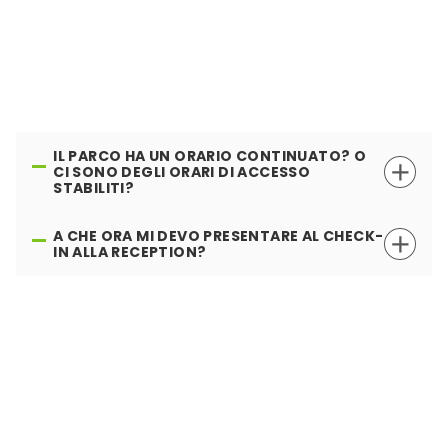
È POSSIBILE INTERROMPERE L’ATTIVITÀ E
POI RIPRENDERE IL CONTEGGIO DEL TEMPO
DISPONIBILE AL TERMINE DELLA PAUSA?
TERMINATA L’ATTIVITÀ È POSSIBILE
FERMARSI PER FARE UN PICNIC ALL’INTERNO
IL PARCO HA UN ORARIO CONTINUATO? O
DEL PARCO?
CI SONO DEGLI ORARI DI ACCESSO
STABILITI?
A CHE ORA MI DEVO PRESENTARE AL CHECK-
IN ALLA RECEPTION?
QUALE ABBIGLIAMENTO È ADEGUATO?
CI SONO DEGLI SPOGLIATOI?